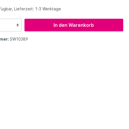
tergriffe
Ozone
Hike & Fly
ügbar, Lieferzeit: 1-3 Werktage
In den Warenkorb
Niviuk
Gurtzeug Zubehör
Niviuk
mer:
SW10389
Supair
Zoom