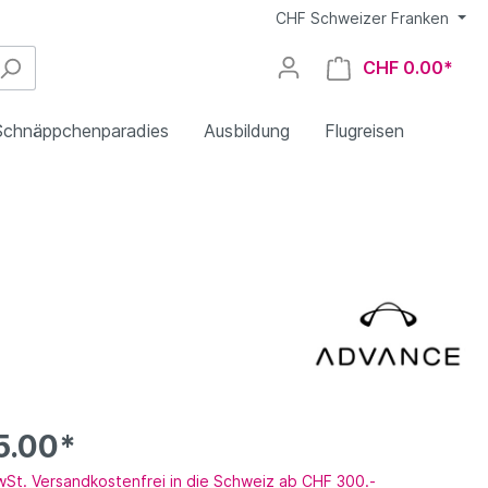
CHF
Schweizer Franken
CHF 0.00*
Schnäppchenparadies
Ausbildung
Flugreisen
EN B (High)
Niviuk
Nova
Gleitschirmcheck
Sicherheitstraining
fliegen
CCC
NEO
Bekleidung
5.00*
Mini-/Speedwing
Occasionen/Ex-Demo
Wanderstöcke
MwSt. Versandkostenfrei in die Schweiz ab CHF 300.-