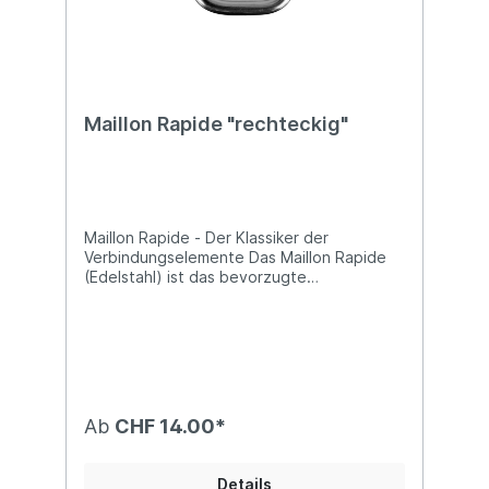
Maillon Rapide "rechteckig"
Maillon Rapide - Der Klassiker der
Verbindungselemente Das Maillon Rapide
(Edelstahl) ist das bevorzugte
Verbindungselement in unserem Sport, um
die Verbindung zwischen Gurtzeug (oder
Frontcontainer) und Rettungsschirm
herzustellen. Die rechteckige Form ist
besonders für Tandemausrüstungen
geeignet. Bitte beachten Sie die
Bruchlasten, die in den Handbüchern der
Ab
CHF 14.00*
Rettungsschirme und Gurtzeuge
angegeben sind. Wir empfehlen,
Installationen in diesem
Details