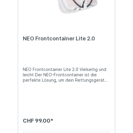
NEO Frontcontainer Lite 2.0
NEO Frontcontainer Lite 2.0 Vielseitig und
leicht Der NEO-Frontcontainer ist die
perfekte Lösung, um dein Rettungsgerät
kompakt und geschützt zu verstauen. Mit
einem Reißverschluss ausgestattet, bietet
er Schutz vor Schmutz und ermöglicht eine
platzsparende Aufbewahrung. Kompatibel
mit einer Vielzahl von leichten Gurtzeugen,
ist der Container Lite 2.0 in fünf
verschiedenen Größen erhältlich, um allen
CHF 99.00*
Anforderungen gerecht zu werden.
Vorteile auf einen Blick Reißverschluss und