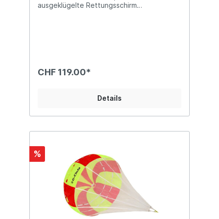
ausgeklügelte Rettungsschirm
Frontcontainer ZIP Light harmoniert
besonders gut mit den Gurtzeugen
EASINESS und STRAPLESS und ist auch mit
anderen Gurtzeugen ausgezeichnet
kombinierbar. Einzigartig: Nach dem
Schliessen der vier elastischen Container-
Blätter wird das Containervolumen mit
CHF 119.00*
einem praktischen Reissverschluss auf der
Rückseite komprimiert. Der Frontcontainer
ZIP Light ist perfekt auf die COMPANION
Details
SQR Retterpalette abgestimmt.- 2
Grössen: S / M / L- Rettervolumen von 2,0
bis 2,7 l (Grösse S) / 2,5 bis 3,5 l (Grösse
M) / 3,5 bis 5,5 l (Grösse L)- Grösse
Grösse M ideal für SQR 100 / SQR Light
120 / Grösse L ideal für SQR 120 / 140 /
%
160- Gewicht: 118 g (Grösse M) / 120 g
(Grösse L)- leichtgängiger ADVANCE
Rettergriff- Klett zum Befestigen eines
kleinen Varios auf dem Top- nicht geeignet
für steuerbare Rettungssysteme