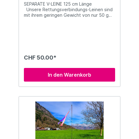
SEPARATE V-LEINE 125 cm Länge
Unsere Rettungsverbindungs-Leinen sind
mit ihrem geringen Gewicht von nur 50 g
ein sicherer Begleiter für deine Ausrüstung.
NEO hat sich für Dyneema entschieden, da
es ein magisches Material ist: Die
Reißfestigkeit bei den Zulassungstests lag
bei 3 Tonnen (3000 daN). Zudem altert das
Material nur langsam und ist ziemlich
tolerant gegenüber Feuchtigkeit und UV-
CHF 50.00*
Strahlung. Diese V-Leine ist geeignet für
Schulteraufhängungen und Frontcontainer.
In den Warenkorb