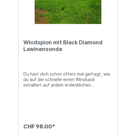
Windspion mit Black Diamond
Lawinensonde
Du hast dich schon öfters mal gefragt, wie
du auf die schnelle einen Windsack
installiert auf jedem erdenklichen
Landeplatz?Dann haben wir eine Lösung für
dich: Paraglidingshop.ch-Windspione an
einer hochwertigen Black Diamond
Lawinensonde!Die Sonde ist 320cm lang
und ca. 420g schwer.
CHF 98.00*