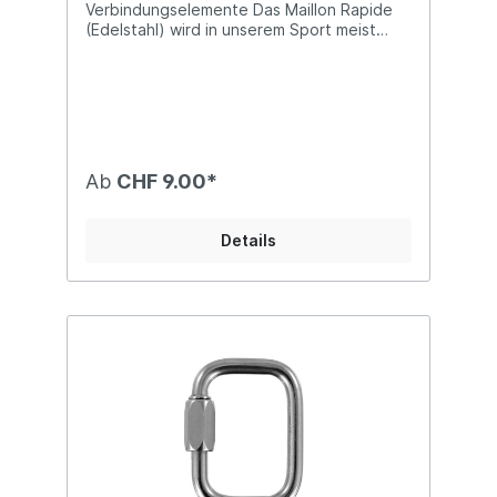
Verbindungselemente Das Maillon Rapide
(Edelstahl) wird in unserem Sport meist
eingesetzt, um die Verbindung zwischen
Gurtzeug (oder Frontcontainer) und
Rettungsschirm zu schaffen.Die Form
"Oval" eignet sich speziell für schmale
Gurtbänder. Bitte beachten Sie die
Bruchlasten, welche in den Handbüchern
der Rettungsschirme, wie auch den
Ab
CHF 9.00*
Gurtzeugen, angegeben sind. Wir
empfehlen Installationen in diesem
sicherheitssensiblen Bereich professionell
Details
installieren zu lassen.