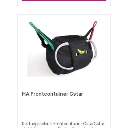
Schirm und der jeweiligen
Sinkgeschwindigkeit ab. Der G-chute ist
besonders effektiv, wenn er in Kombination
mit gestreckten Schirmen verwendet wird
und für Piloten, die ein Gurtzeug aus der
Genie Race Serie, sowie ein
Wettkampfschirm fliegen. Die Farben
weichen möglicherweise von dem hier
gezeigten Model ab
HA Frontcontainer Gstar
Rettungsschirm-Frontcontainer GstarGstar