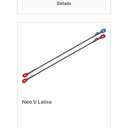
V-Leinen-Schutz: Verhindert das Eindringen
Details
von Schmutz und sorgt für eine sichere
Aufbewahrung des Rettungsgeräts. Gut
sichtbarer Rettergriff: Leicht zu finden und
zu greifen in Notsituationen. Ein-Punkt-
Befestigungssystem: Einfach und sicher -
eine Schlaufe pro Hauptkarabiner für eine
zuverlässige Verbindung. Kompatibilität:
Passt zu NEO-Gurtzeugen sowie anderen
Marken. Leicht und langlebig: Mit nur 60
Gramm Gewicht bietet der Container Lite
2.0 optimale Haltbarkeit bei minimalem
Gewicht.Optionales Zubehör: 125 cm lange
V-Leinen (muss separat bestellt
werden: https://paraglidingshop.ch/Neo-V-
Leine/SW10633 ) Hauptmaterialien Der NEO
Container Lite 2.0 besteht aus
hochwertigem Dyneema-Ripstop aus
Europa, Hypalon und Dyneema-Leine für
maximale Stabilität und Langlebigkeit.
Neo V Leine