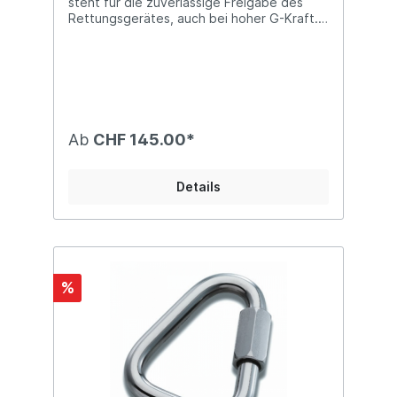
steht für die zuverlässige Freigabe des
Rettungsgerätes, auch bei hoher G-Kraft.
Der clevere Auslösemechanismus
ermöglicht die beidseitige Freigabe des
Retters, wahlweise mit der linken oder
rechten Hand. Die seitlich abstehenden
Griffe liegen im Blickbereich des Piloten
und lassen sich auch bei zurückgelehnter
Position des Oberkörpers (z.B. bei hoher
Ab
CHF 145.00*
G-Belastung) schnell erreichen. Personen
mit kürzeren Armen sind auch so in der
Lage, das Rettungsgerät zuverlässig
Details
auszulösen.Dank der kurzen Verbindung
vom Griff zum Innencontainer erfolgt die
Öffnung blitzschnell. Durch die biegsamen
Nylonsplinte lässt sich der Container mit
geringem Widerstand in sämtliche
Zugrichtungen freigeben.Das kompakte
%
Design verhindert, dass der Pilot beim Start
oder im Flug eingeschränkt wird.Der
formstabile und flachaufliegende Griff
behält seine Form auch während dem
Transport oder nach längerer Lagerung im
komprimierten Packsack.Die
Notschirmverbindung (V-Leine oder Beamer