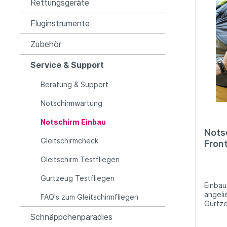
Heizhandschuhe
Rettungsgeräte
Occasionen/Ex-Demo
Liegegurtzeuge
Skywalk
Steuerb
Advanc
Sitzgu
Fluginstrumente
Zubehör
Nova
Ultralight
Skywal
Tande
Karabiner
Bücher
Edelrid
Service & Support
Dudek
Airdesi
AustriAlpin
Beratung & Support
Supair
Notschirmwartung
Skyman
Sky
Black Diamond
Notschirm Einbau
Finsterwalder-Charly
Nots
UP Paragliders
Gleitschirmcheck
Fron
Softlinks
Gleitschirm Testfliegen
Maillon Rapide
Gurtzeug Testfliegen
Einbau
Trinksysteme
angeli
FAQ's zum Gleitschirmfliegen
Gurtze
Source
Kompat
Schnäppchenparadies
Rund-/
Diverse Trinksysteme