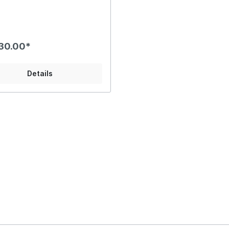
Maillon Rapide Edelstahl (Fr.
oderRogallo (Steuerbare
g) eventuell noch 2 Stück
 Rapide Edelstahl à Fr. 15.-,
icht mitgeliefert.
30.00*
Details