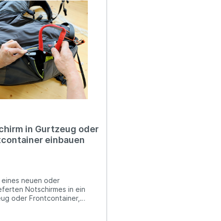
Schnellpacksäcke
are Retter
e
rtzeuge
Innencontainer unf Ret
PHI
Wendegurtzeuge
Concertina, Tubebag
k
m
GIN
Service
Gutscheine
gn
Swing
BGD
chirm in Gurtzeug oder
tcontainer einbauen
 eines neuen oder
eferten Notschirmes in ein
ug oder Frontcontainer,
ibilitätscheck Bei
Kreuzkappe eventuell noch 1