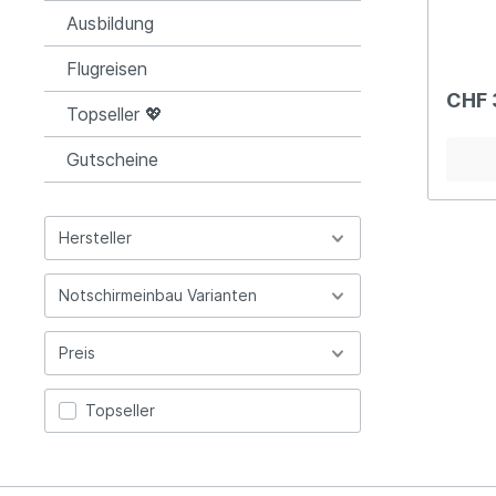
Stück 
Ausbildung
15.-) 
Rettun
Flugreisen
Maillon
wenn n
CHF 
Topseller 💖
Gutscheine
Hersteller
Notschirmeinbau Varianten
Preis
Topseller