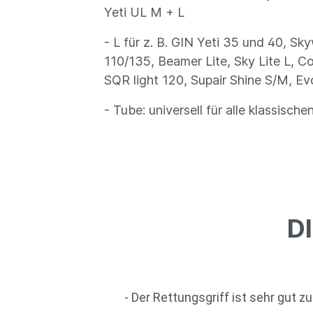
Yeti UL M + L
- L für z. B. GIN Yeti 35 und 40, S
110/135, Beamer Lite, Sky Lite L, 
SQR light 120, Supair Shine S/M, E
- Tube: universell für alle klassisch
D
- Der Rettungsgriff ist sehr gut z