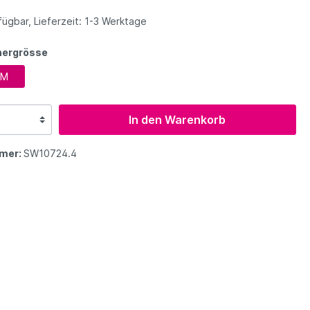
tergriffe
Ozone
Hike & Fly
ügbar, Lieferzeit: 1-3 Werktage
nergrösse
Niviuk
Gurtzeug Zubehör
Niviuk
M
Supair
In den Warenkorb
Zoom
mer:
SW10724.4