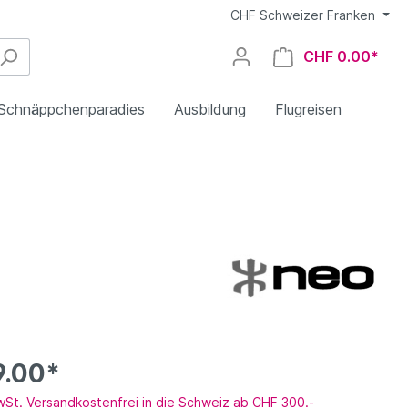
CHF
Schweizer Franken
CHF 0.00*
Schnäppchenparadies
Ausbildung
Flugreisen
EN B (High)
Niviuk
Nova
Gleitschirmcheck
Sicherheitstraining
fliegen
CCC
NEO
Bekleidung
9.00*
Mini-/Speedwing
Occasionen/Ex-Demo
Wanderstöcke
MwSt. Versandkostenfrei in die Schweiz ab CHF 300.-