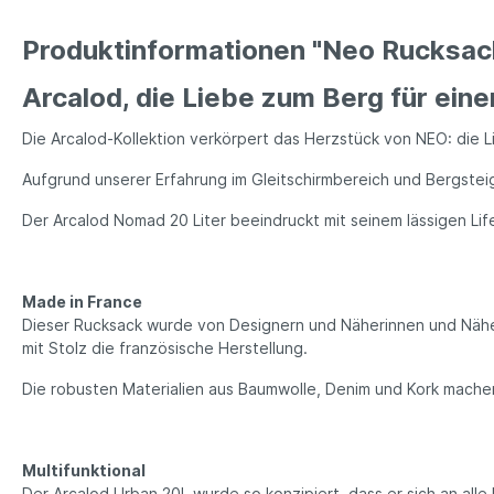
Produktinformationen "Neo Rucksac
Arcalod, die Liebe zum Berg für ein
Die Arcalod-Kollektion verkörpert das Herzstück von NEO: die 
Aufgrund unserer Erfahrung im Gleitschirmbereich und Bergstei
Der Arcalod Nomad 20 Liter beeindruckt mit seinem lässigen Lif
Made in France
Dieser Rucksack wurde von Designern und Näherinnen und Nähern
mit Stolz die französische Herstellung.
Die robusten Materialien aus Baumwolle, Denim und Kork mache
Multifunktional
Der Arcalod Urban 20L wurde so konzipiert, dass er sich an all