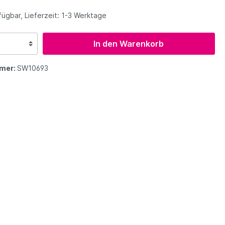
tergriffe
Ozone
Hike & Fly
ügbar, Lieferzeit: 1-3 Werktage
In den Warenkorb
Niviuk
Gurtzeug Zubehör
Niviuk
mer:
SW10693
Supair
Zoom