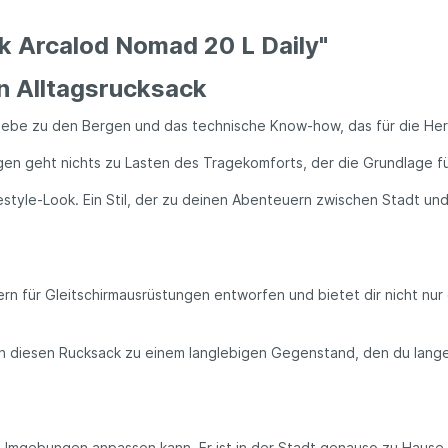
k Arcalod Nomad 20 L Daily"
en Alltagsrucksack
Liebe zu den Bergen und das technische Know-how, das für die Her
gen geht nichts zu Lasten des Tragekomforts, der die Grundlage fü
estyle-Look. Ein Stil, der zu deinen Abenteuern zwischen Stadt und
 für Gleitschirmausrüstungen entworfen und bietet dir nicht nur
n diesen Rucksack zu einem langlebigen Gegenstand, den du lange
e Umgebungen anpassen kann. Er ist in der Stadt genauso zu Hause 