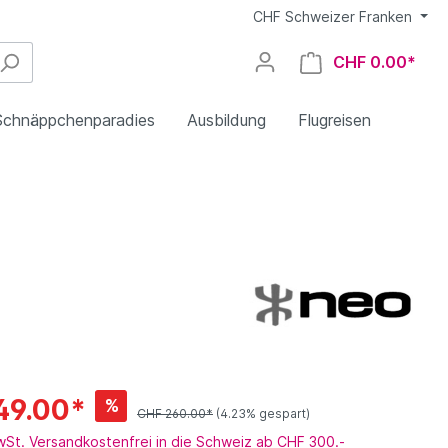
CHF
Schweizer Franken
CHF 0.00*
Schnäppchenparadies
Ausbildung
Flugreisen
EN B (High)
Niviuk
Nova
Gleitschirmcheck
Sicherheitstraining
fliegen
CCC
NEO
Bekleidung
49.00*
%
CHF 260.00*
(4.23% gespart)
Mini-/Speedwing
Occasionen/Ex-Demo
Wanderstöcke
MwSt. Versandkostenfrei in die Schweiz ab CHF 300.-